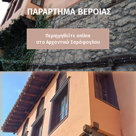
ΠΑΡΑΡΤΗΜΑ ΒΕΡΟΙΑΣ
Περιηγηθείτε online
στο Αρχοντικό Σαράφογλου