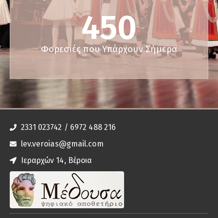
450
Φορεσιές που Υπάρχουν Σήμερα
2331 023742 / 6972 488 216
lev.veroias@gmail.com
Ιεραρχών 14, Βέροια
Δείτε το Αρχοντικό Σαράφογλου