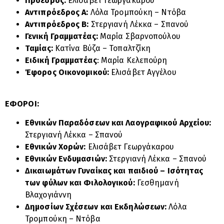
Πρόεδρος:
Ελισάβετ Γεωργάκαρου
Αντιπρόεδρος Α΄:
Λόλα Τρομπούκη – Ντόβα
Αντιπρόεδρος Β΄:
Στεργιανή Λέκκα – Σπανού
Γενική Γραμματέας:
Μαρία Σβαρνοπούλου
Ταμίας:
Κατίνα Βύζα – Τοπαλτζίκη
Ειδική Γραμματέας
: Μαρία Κελεπούρη
Έφορος Οικονομικού:
Ελισάβετ Αγγέλου
ΕΦΟΡΟΙ:
Εθνικών Παραδόσεων και Λαογραφικού Αρχείου:
Στεργιανή Λέκκα – Σπανού
Εθνικών Χορών:
Ελισάβετ Γεωργάκαρου
Εθνικών Ενδυμασιών:
Στεργιανή Λέκκα – Σπανού
Δικαιωμάτων Γυναίκας και παιδιού – Ισότητας
των φύλων και Φιλολογικού:
Γεσθημανή
Βλαχογιάννη
Δημοσίων Σχέσεων και Εκδηλώσεων:
Λόλα
Τρομπούκη – Ντόβα