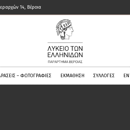
Ιεραρχών 14, Βέροια
ΔΡΑΣΕΙΣ – ΦΩΤΟΓΡΑΦΙΕΣ
ΕΚΜΆΘΗΣΗ
ΣΥΛΛΟΓΈΣ
ΈΝ