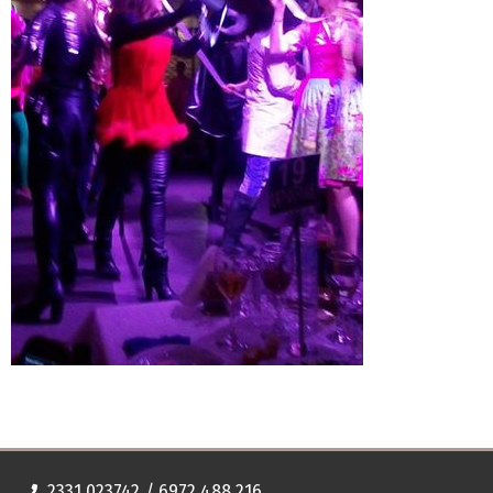
2331 023742 / 6972 488 216