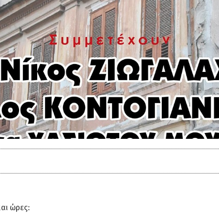
αι ώρες: