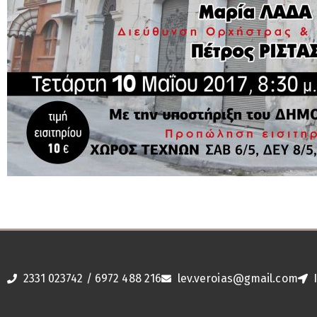
2331 023742 / 6972 488 216
lev.veroias@gmail.com