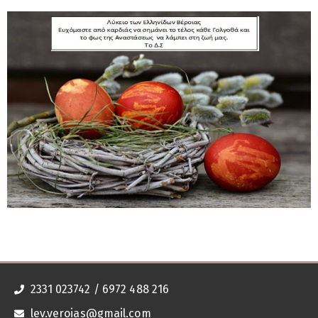
2331 023742 / 6972 488 216
lev.veroias@gmail.com