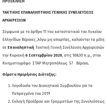
Π
PO
Σ
K
Λ
H
Σ
H
TAKTIKH
Σ ΕΠΑΝΑΛΗΠΤΙΚΗΣ Γ
ENIKH
Σ Σ
YNE
Λ
EY
Σ
E
ΩΣ
ΑΡΧΑΙΡΕΣΙΩΝ
Σύμφωνα με το άρθρο 11 του καταστατικού του Λυκείου
Ελληνίδων Βέροιας ,λόγω μη απαρτίας, καλούνται τα μέλη
σε
Επαναληπτική
Tακτική Γενική Συνέλευση Αρχαιρεσιών
την Κυριακή
6 Σεπτεμβρίου 2020
, στις 10&30 π.μ., στον
Κινηματογράφο ΣΤΑΡ Μητροπόλεως 57 Βέροια
.
Θέματα Ημερήσιας Διάταξης:
Λογοδοσία του Διοικητικού Συμβουλίου για τα
Πεπραγμένα του 2019
Eκλογή Προέδρου και Γραμματέων της Συνελεύσεως