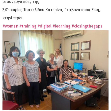
οι συνεργάτιδες της
3)Οι κυρίες Τσακελίδου Κατερίνα, Γκαβονάτσιου Ζωή,
κτηνίατροι.
#women
#training
#digital
#learning
#closingthegaps