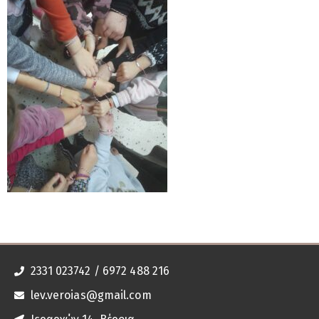
2331 023742 / 6972 488 216
lev.veroias@gmail.com