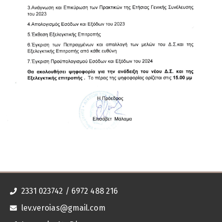
2331 023742 / 6972 488 216
lev.veroias@gmail.com