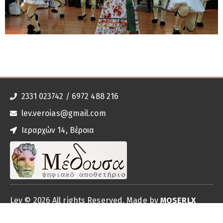
2331 023742 / 6972 488 216
lev.veroias@gmail.com
Ιεραρχών 14, Βέροια
Δείτε το Αρχοντικό Σαράφογλου
Lev © 2026 All rights Reserved. Made by
MOSERLX