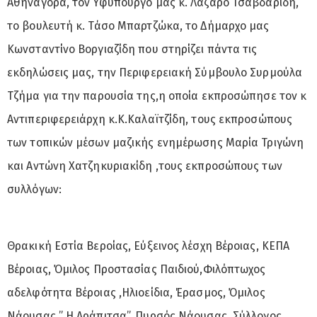
Αθηναγόρα, τον Υφυπουργό μας κ. Λάζαρο Τσαβδαρίδη,
το βουλευτή κ. Τάσο Μπαρτζώκα, το Δήμαρχο μας
Κωνσταντίνο Βοργιαζίδη που στηρίζει πάντα τις
εκδηλώσεις μας, την Περιφερειακή Σύμβουλο Συρμούλα
Τζήμα για την παρουσία της,η οποία εκπροσώπησε τον κ
Αντιπεριφερειάρχη κ.Κ.Καλαϊτζίδη, τους εκπροσώπους
των τοπικών μέσων μαζικής ενημέρωσης Μαρία Τριγώνη
και Αντώνη Χατζηκυριακίδη ,τους εκπροσώπους των
συλλόγων:
Θρακική Εστία Βεροίας, Εύξεινος λέσχη Βέροιας, ΚΕΠΑ
Βέροιας, Όμιλος Προστασίας Παιδιού,Φιλόπτωχος
αδελφότητα Βέροιας ,Ηλιοείδια, Έρασμος, Όμιλος
Νάουσας ” Η Αράπιτσα”, Πυρσός Νάουσας, Σύλλογος