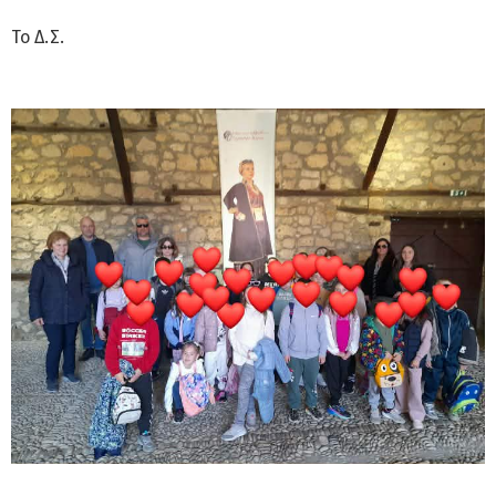
Το Δ.Σ.