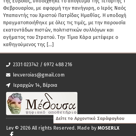
της Εύβοιας, υποδέχθηκε το απόγευμα της Τετάρτης 1
Φεβρουαρίου, με αφορμή την πανήγυρη, ο Ιερός Ναός
Υπαπαντής του Χριστού Πατρίδας Ημαθίας. Η υποδοχή
πραγματοποιήθηκε με όλες τις τιμές, με την παρουσία
εκατοντάδων πιστών, πολιτιστικών συλλόγων και
αγήματος του Στρατού. Την Τίμια Κάρα μετέφερε ο
καθηγούμενος της […]
2331 023742 / 6972 488 216
lev.veroias@gmail.com
Ιεραρχών 14, Βέροια
Δείτε το Αρχοντικό Σαράφογλου
Lev © 2026 All rights Reserved. Made by
MOSERLX