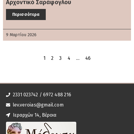
Αρχοντικό Σαράφογλου
Περισσότερα
9 Μαρτίου 2026
1
2
3
4
…
46
2331 023742 / 6972 488 216
lev.veroias@gmail.com
Ιεραρχών 14, Βέροια