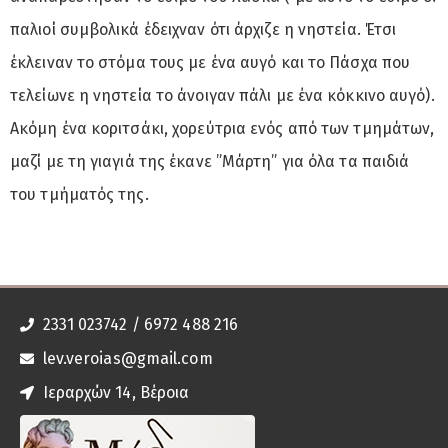
παλιοί συμβολικά έδειχναν ότι άρχιζε η νηστεία. Έτσι
έκλειναν το στόμα τους με ένα αυγό και το Πάσχα που
τελείωνε η νηστεία το άνοιγαν πάλι με ένα κόκκινο αυγό).
Ακόμη ένα κοριτσάκι, χορεύτρια ενός από των τμημάτων,
μαζί με τη γιαγιά της έκανε ”Μάρτη” για όλα τα παιδιά
του τμήματός της.
2331 023742 / 6972 488 216
lev.veroias@gmail.com
Ιεραρχών 14, Βέροια